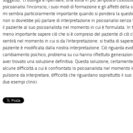
soggetto," ci obbliga a ripensare, una volta in più ,all'ipotesi costitu
psicoanalisi: l'inconscio, i suoi modi di formazione e gli affetti dell
mi sembra particolarmente importante quando si pondera la questio
non si dovrebbe più parlare di interpretazione in psicoanalisi senz
il paziente al suo psicoanalista nel momento in cui è formulata. In 
meno importante sapere ciò che si è compreso del paziente di ciò 
sentirà nel momento in cui si da l'interpretazione. si tratta di saper
paziente è modificata dalla nostra interpretazione. Ciò riguarda ev
cambiamento psichico, problema su cui hanno riflettuto generazioni
aver trovato una soluzione definitiva. Questa soluzione, certamente 
alcune difficoltà a cui è confrontato lo psicoanalista nel momento in
pulsione da interpretare, difficoltà che riguardano soprattutto il su
due esempi clinici.