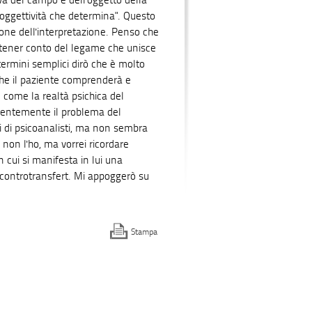
tiva del campo e dell'oggetto della
a soggettività che determina". Questo
ne dell'interpretazione. Penso che
a tener conto del legame che unisce
termini semplici dirò che è molto
che il paziente comprenderà e
e come la realtà psichica del
identemente il problema del
 di psicoanalisti, ma non sembra
non l'ho, ma vorrei ricordare
 cui si manifesta in lui una
o controtransfert. Mi appoggerò su
Stampa