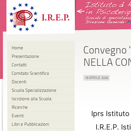
Convegno 
Home
Presentazione
NELLA CO
Contatti
Comitato Scientifico
18 APRILE 2026
Docenti
Scuola Specializzazione
Iscrizione alla Scuola
Ricerche
Iprs Istitut
Eventi
Libri e Pubblicazioni
I.R.E.P. I